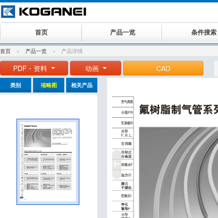
首页
产品一览
条件搜索
首页
产品一览
产品详情
PDF・资料
动画
CAD
类别
缩略图
相关产品