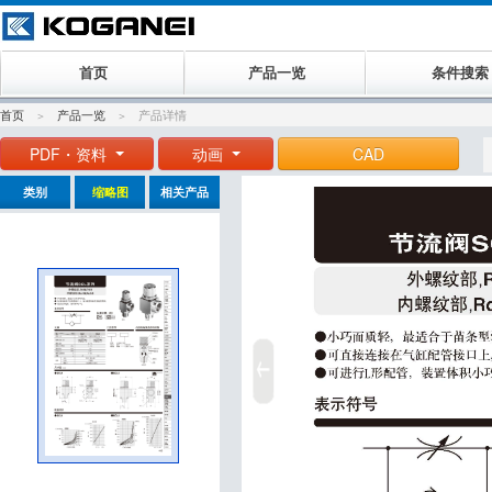
首页
产品一览
条件搜索
首页
产品一览
产品详情
PDF・资料
动画
CAD
类别
缩略图
相关产品