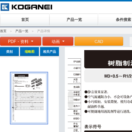
首页
产品一览
条件搜索
首页
产品一览
产品详情
PDF・资料
动画
CAD
类别
缩略图
相关产品