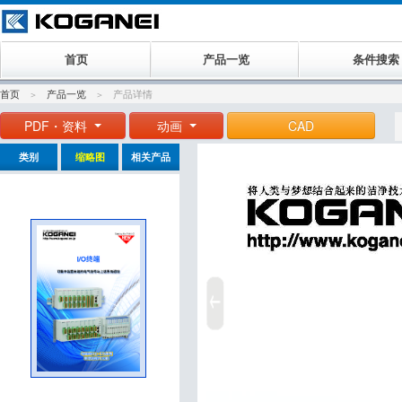
首页
产品一览
条件搜索
首页
产品一览
产品详情
PDF・资料
动画
CAD
类别
缩略图
相关产品