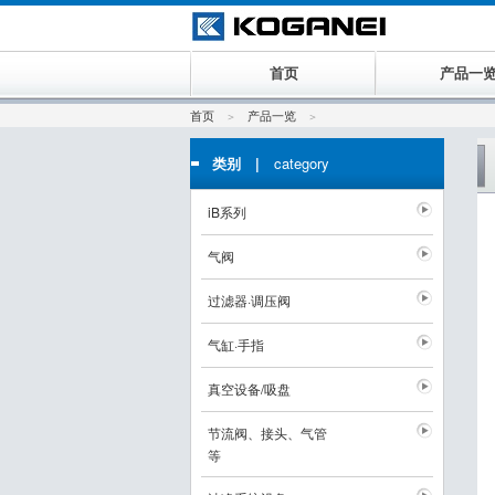
首页
产品一
首页
产品一览
类别 |
category
iB系列
气阀
过滤器·调压阀
气缸·手指
真空设备/吸盘
节流阀、接头、气管
等