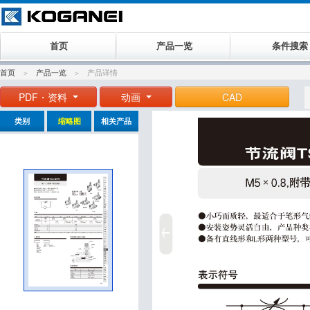
首页
产品一览
条件搜索
首页
产品一览
产品详情
PDF・资料
动画
CAD
类别
缩略图
相关产品