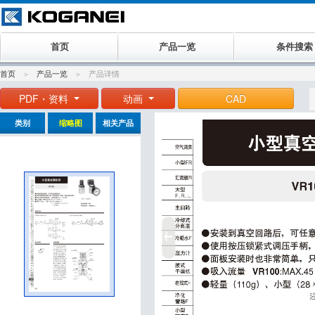
首页
产品一览
条件搜索
首页
产品一览
产品详情
PDF・资料
动画
CAD
类别
缩略图
相关产品