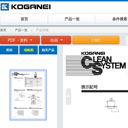
首页
产品一览
条件搜索
首页
产品一览
产品详情
PDF・资料
动画
CAD
类别
缩略图
相关产品