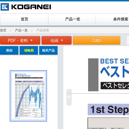
首页
产品一览
条件搜索
首页
产品一览
产品详情
PDF・资料
动画
CAD
类别
缩略图
相关产品