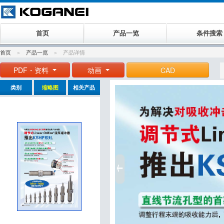
首页
产品一览
条件搜索
首页
产品一览
产品详情
PDF・资料
动画
CAD
类别
缩略图
相关产品