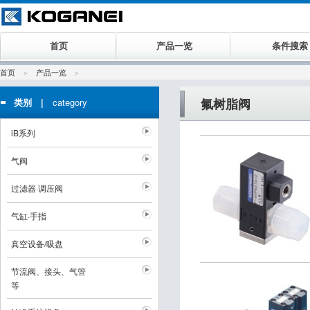
首页
产品一览
条件搜索
首页
产品一览
氟树脂阀
类别 |
category
iB系列
气阀
过滤器·调压阀
气缸·手指
真空设备/吸盘
节流阀、接头、气管
等