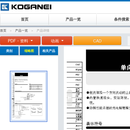
首页
产品一览
条件搜索
首页
产品一览
产品详情
PDF・资料
动画
CAD
类别
缩略图
相关产品