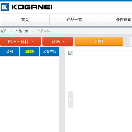
首页
产品一览
条件搜索
首页
产品一览
产品详情
PDF・资料
动画
CAD
类别
缩略图
相关产品