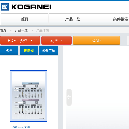
首页
产品一览
条件搜索
首页
产品一览
产品详情
PDF・资料
动画
CAD
类别
缩略图
相关产品