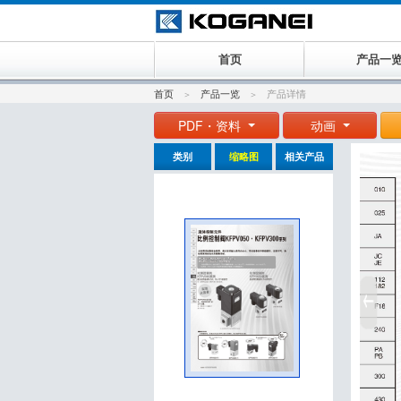
首页
产品一
首页
产品一览
产品详情
PDF・资料
动画
类别
缩略图
相关产品