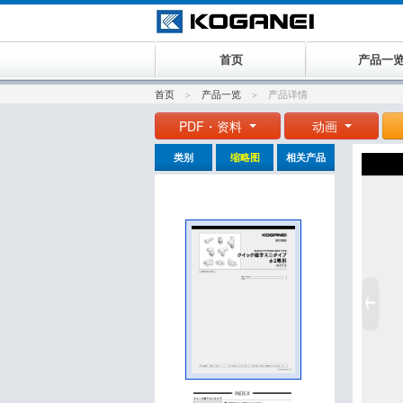
首页
产品一
首页
产品一览
产品详情
PDF・资料
动画
类别
缩略图
相关产品