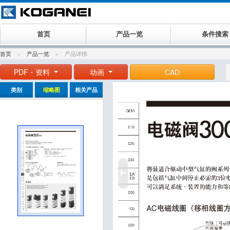
首页
产品一览
条件搜索
首页
产品一览
产品详情
PDF・资料
动画
CAD
类别
缩略图
相关产品