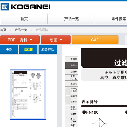
首页
产品一览
条件搜索
首页
产品一览
产品详情
PDF・资料
动画
CAD
类别
缩略图
相关产品