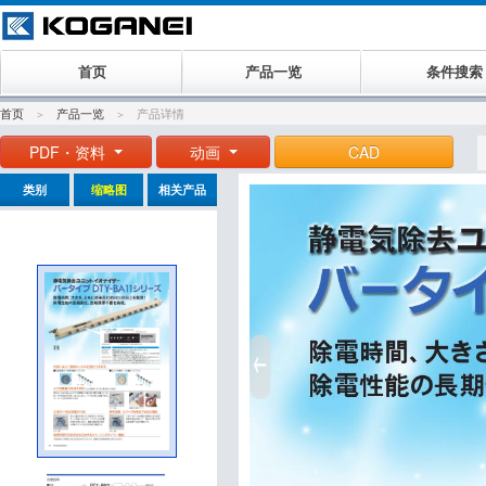
首页
产品一览
条件搜索
首页
产品一览
产品详情
PDF・资料
动画
CAD
类别
缩略图
相关产品