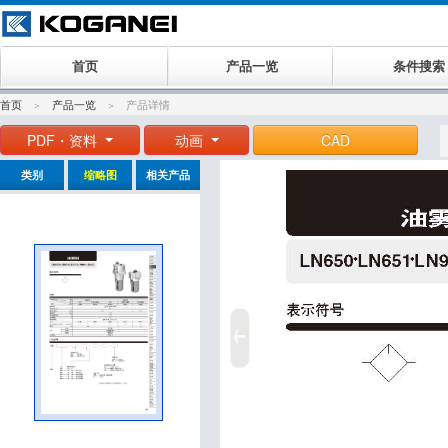
首页
产品一览
条件搜索
首页
产品一览
产品详情
PDF・资料
动画
CAD
类别
缩略图
相关产品