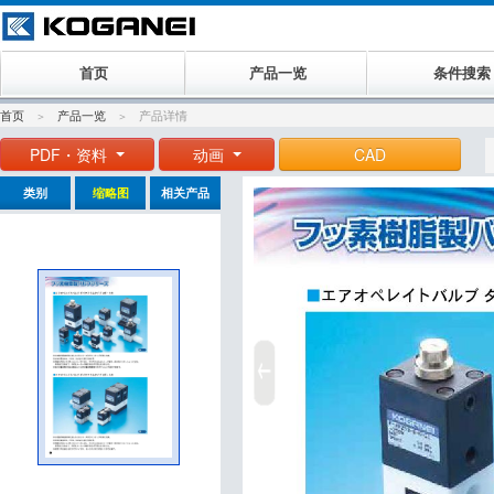
首页
产品一览
条件搜索
首页
产品一览
产品详情
PDF・资料
动画
CAD
类别
缩略图
相关产品