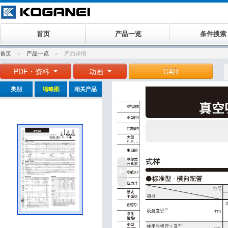
首页
产品一览
条件搜索
首页
产品一览
产品详情
PDF・资料
动画
CAD
类别
缩略图
相关产品