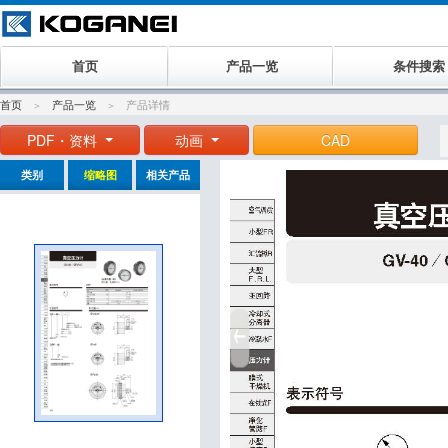
首页
产品一览
条件搜索
首页
产品一览
产品详情
PDF・资料
动画
CAD
类别
缩略图
相关产品