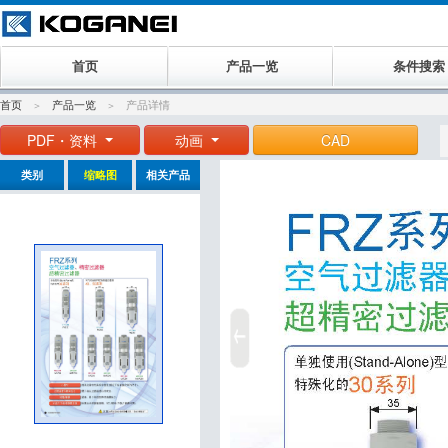
首页
产品一览
条件搜索
首页
产品一览
产品详情
PDF・资料
动画
CAD
类别
缩略图
相关产品