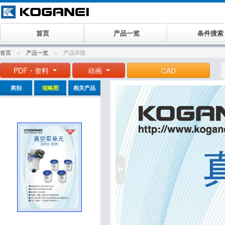
首页
产品一览
条件搜索
首页
产品一览
产品详情
PDF・资料
动画
CAD
类别
缩略图
相关产品