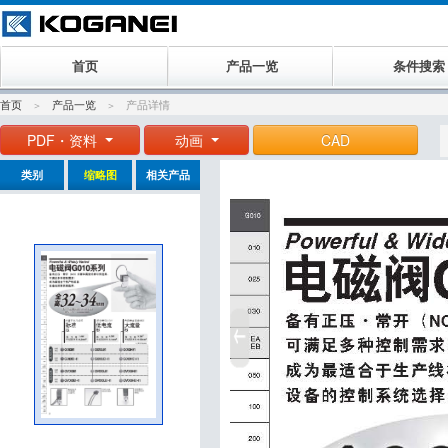
首页
产品一览
条件搜索
首页
产品一览
产品详情
PDF・资料
动画
CAD
类别
缩略图
相关产品