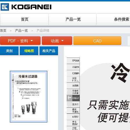
首页
产品一览
条件搜索
首页
产品一览
产品详情
PDF・资料
动画
CAD
类别
缩略图
相关产品