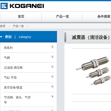
首页
产品一览
条件搜索
首页
产品一览
减震器（清洁设备
类别 |
category
iB系列
气阀
过滤器·调压阀
气缸·手指
真空设备/吸盘
节流阀、接头、气管
等