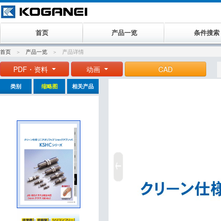
首页
产品一览
条件搜索
首页
产品一览
产品详情
PDF・资料
动画
CAD
类别
缩略图
相关产品