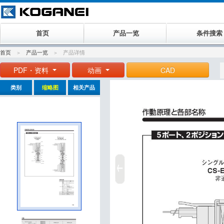
首页
产品一览
条件搜索
首页
产品一览
产品详情
PDF・资料
动画
CAD
类别
缩略图
相关产品