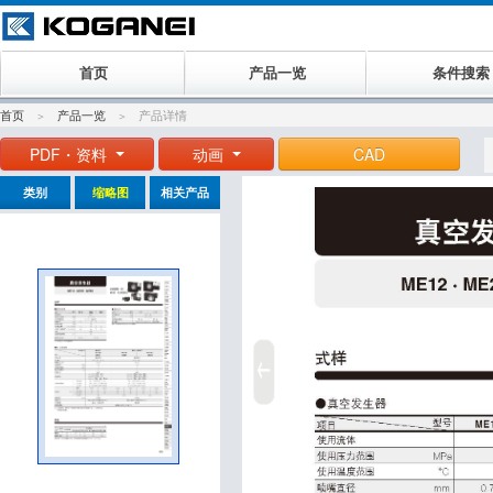
首页
产品一览
条件搜索
首页
产品一览
产品详情
PDF・资料
动画
CAD
类别
缩略图
相关产品