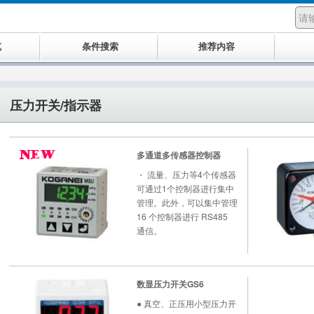
览
条件搜索
推荐内容
压力开关/指示器
多通道多传感器控制器
・ 流量、压力等4个传感器
可通过1个控制器进行集中
管理。此外，可以集中管理
16 个控制器进行 RS485
通信。
数显压力开关GS6
● 真空、正压用小型压力开