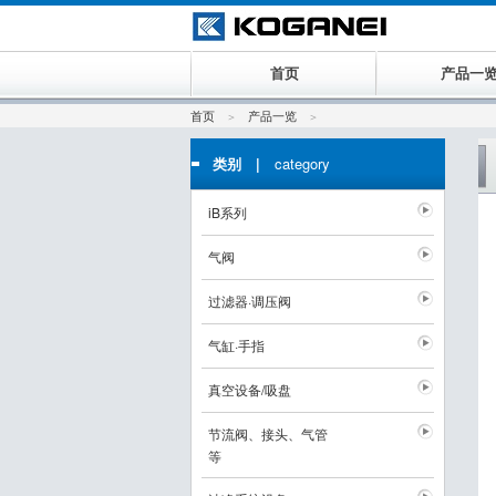
首页
产品一
首页
产品一览
类别 |
category
iB系列
气阀
过滤器·调压阀
气缸·手指
真空设备/吸盘
节流阀、接头、气管
等