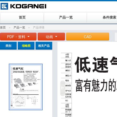
首页
产品一览
条件搜索
首页
产品一览
产品详情
PDF・资料
动画
CAD
类别
缩略图
相关产品