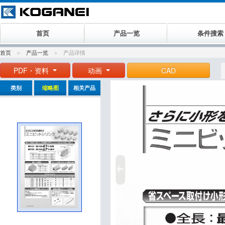
首页
产品一览
条件搜索
首页
产品一览
产品详情
PDF・资料
动画
CAD
类别
缩略图
相关产品